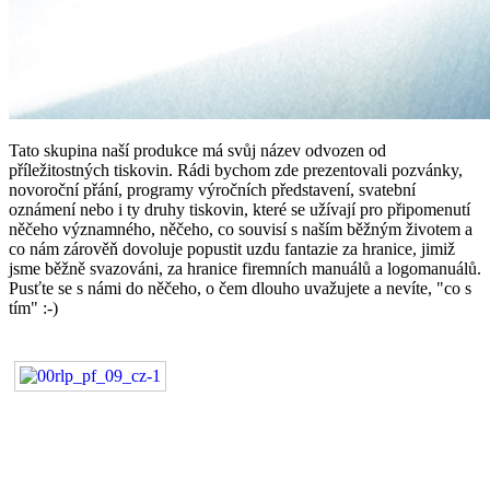
Tato skupina naší produkce má svůj název odvozen od
příležitostných tiskovin. Rádi bychom zde prezentovali pozvánky,
novoroční přání, programy výročních představení, svatební
oznámení nebo i ty druhy tiskovin, které se užívají pro připomenutí
něčeho významného, něčeho, co souvisí s naším běžným životem a
co nám zárověň dovoluje popustit uzdu fantazie za hranice, jimiž
jsme běžně svazováni, za hranice firemních manuálů a logomanuálů.
Pusťte se s námi do něčeho, o čem dlouho uvažujete a nevíte, "co s
tím" :-)